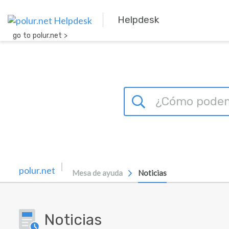
Ir al contenido principal
Helpdesk
go to polur.net >
Mesa de ayuda
Noticias
Noticias