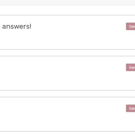
 answers!
Gen
Gen
Gen