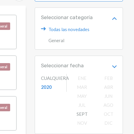
Seleccionar categoría
eral
Todas las novedades
General
Seleccionar fecha
eral
CUALQUIERA
ENE
FEB
2020
MAR
ABR
MAY
JUN
JUL
AGO
eral
SEPT
OCT
NOV
DIC