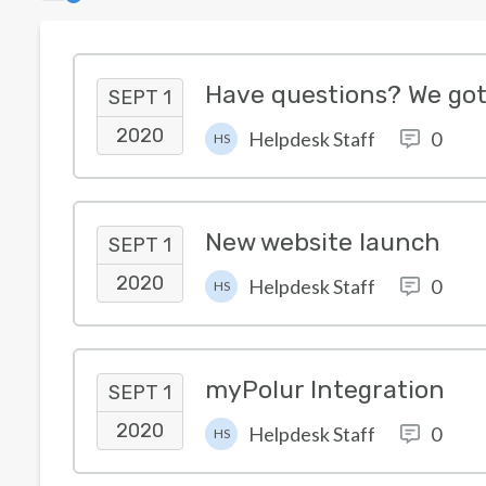
Have questions? We got
SEPT 1
2020
Helpdesk Staff
0
HS
New website launch
SEPT 1
2020
Helpdesk Staff
0
HS
myPolur Integration
SEPT 1
2020
Helpdesk Staff
0
HS